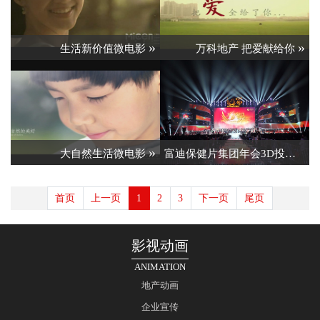
»
»
生活新价值微电影
万科地产 把爱献给你
»
»
大自然生活微电影
富迪保健片集团年会3D投影
首页
上一页
1
2
3
下一页
尾页
影视动画
ANIMATION
地产动画
企业宣传