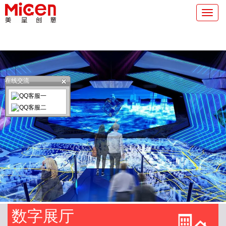
切
换
导
航
在线交流
数字展厅