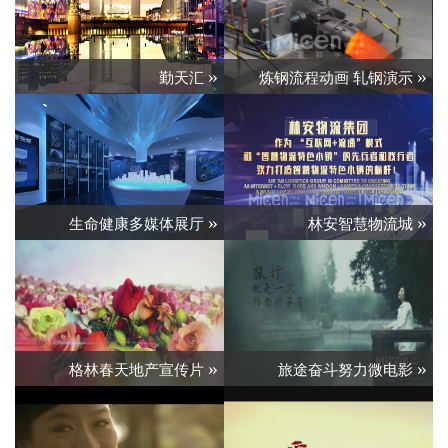
»
»
勤天汇
炼钢流程动画 轧钢演示
»
»
生命健康多媒体展厅
林安智慧物流城
»
»
格林春天地产宣传片
旅途奋斗努力微电影