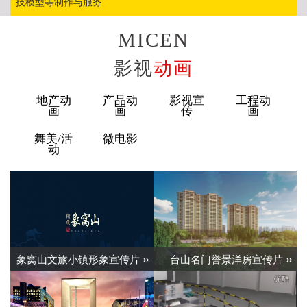
技模型等制作与服务
MICEN
影视
动画
地产动
产品动
影视宣
工程动
画
画
传
画
舞美/活
微电影
动
»
»
象窝山文旅小镇形象宣传片
台山名门誉景洋房宣传片